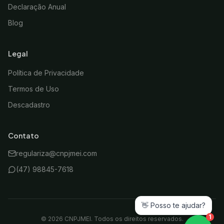
Declaração Anual
Blog
Legal
Política de Privacidade
Termos de Uso
Descadastro
Contato
regulariza@cnpjmei.com
(47) 98845-7618
👋 Posso te ajudar?
1
©
2026
CNPJMEI. Todos os direitos reservados.